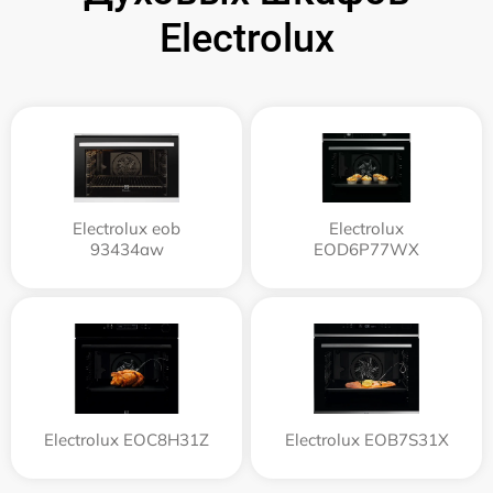
Electrolux
Electrolux eob
Electrolux
93434aw
EOD6P77WX
Electrolux EOC8H31Z
Electrolux EOB7S31X