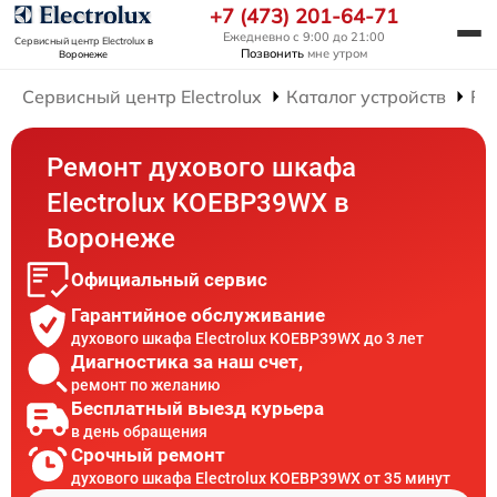
+7 (473) 201-64-71
Ежедневно с 9:00 до 21:00
Сервисный центр Electrolux
в
Позвонить
мне утром
Воронеже
Сервисный центр Electrolux
Каталог устройств
Ре
Ремонт духового шкафа
Electrolux KOEBP39WX в
Воронеже
Официальный сервис
Гарантийное обслуживание
духового шкафа Electrolux KOEBP39WX до 3 лет
Диагностика за наш счет,
ремонт по желанию
Бесплатный выезд курьера
в день обращения
Срочный ремонт
духового шкафа Electrolux KOEBP39WX от 35 минут