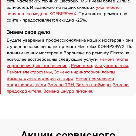
сеть мастерских техники Electrolux. Мы имеем более 20 тыс.
запчастей. И возможно на наших складах
уже имеется
запчасть на модель KOEBP39WX
. При заказе ремонта на
сайте - предоставляется скидка -25%.
Знаем свое дело
Будьте уверены в профессионализме наших мастеров - они
с уверенностью выполнят ремонт Electrolux KOEBP39WX. По
данным наших мастеров в Воронеже по ремонту Electrolux,
наиболее востребованы следующие услуги:
Ремонт платы
управления (восстановление)
,
Ремонт модуля управления
,
Ремонт электросхемы
,
Замена индикаторной лампы
,
Замена ручек терморегулятора
,
Ремонт механизма
открывания двери
,
Замена ТЭН
,
Замена таймера
,
Замена
предохранителя
,
Замена шнура питания
.
Акции сервисного