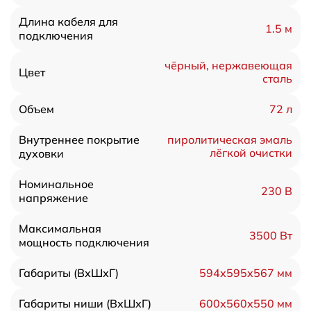
Длина кабеля для
1.5 м
подключения
чёрный, нержавеющая
Цвет
сталь
72 л
Объем
Внутреннее покрытие
пиролитическая эмаль
лёгкой очистки
духовки
Номинальное
230 В
напряжение
Максимальная
3500 Вт
мощность подключения
594х595х567 мм
Габариты (ВхШхГ)
600х560х550 мм
Габариты ниши (ВхШхГ)