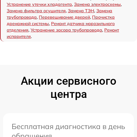
Устранение утечки хладагента
,
Замена электросхемы
,
Замена фильтра осушителя
,
Замена ТЭН
,
Замена
трубопровода
,
Перевешивание дверей
,
Прочистка
дренажной системы
,
Ремонт датчика морозильного
отделения
,
Устранение засора трубопровода
,
Ремонт
испарителя
.
Акции сервисного
центра
Бесплатная диагностика в день
обращения