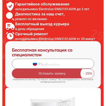
Гарантийное обслуживание
холодильника Electrolux ENN3101AOW до 3 лет
Диагностика за наш счет,
ремонт по желанию
Бесплатный выезд курьера
в день обращения
Срочный ремонт
холодильника Electrolux ENN3101AOW от 35 минут
Бесплатная консультация со
специалистом
Оставить заявку
Нажимая на кнопку "Оставить заявку" Вы соглашаетесь c
политикой
конфиденциальности