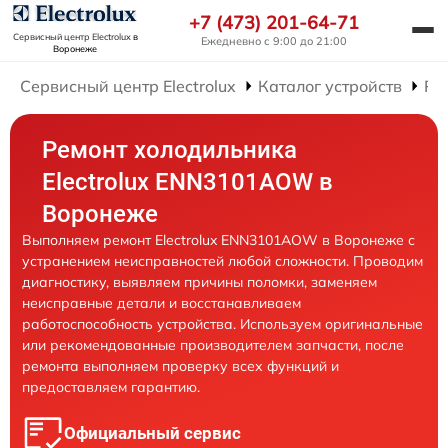
+7 (473) 201-64-71
Сервисный центр Electrolux
в
Ежедневно с 9:00 до 21:00
Воронеже
Сервисный центр Electrolux
Каталог устройств
Ре
Ремонт холодильника
Electrolux ENN3101AOW в
Воронеже
Выполняем ремонт Electrolux ENN3101AOW в Воронеже с
устранением неисправностей любой сложности. Проводим
диагностику, выявляем причины поломки, заменяем
неисправные детали и восстанавливаем
работоспособность устройства. Используем оригинальные
или рекомендованные производителем запчасти, после
ремонта выполняем проверку всех функций и
предоставляем гарантию.
Официальный сервис