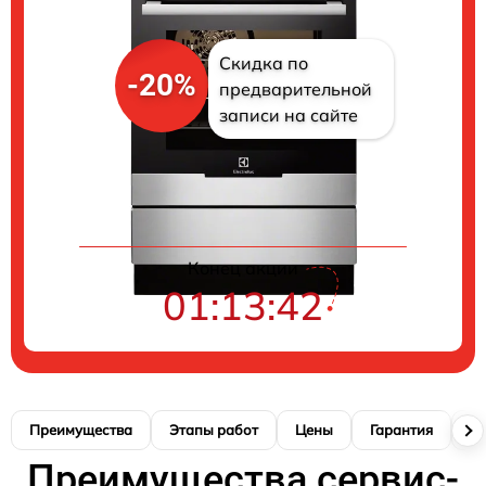
Скидка по
-20%
предварительной
записи на сайте
Цены на ремонт
Конец акции
01:13:41
Преимущества
Этапы работ
Цены
Гарантия
М
Преимущества сервис-