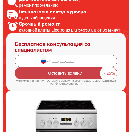
ремонт по желанию
Бесплатный выезд курьера
в день обращения
Срочный ремонт
кухонной плиты Electrolux EKI 54550 OX от 35 минут
Бесплатная консультация со
специалистом
Оставить заявку
Нажимая на кнопку "Оставить заявку" Вы соглашаетесь c
политикой
конфиденциальности