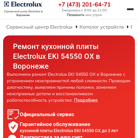
+7 (473) 201-64-71
Ежедневно с 9:00 до 21:00
Сервисный центр Electrolux
в
Позвонить
мне утром
Воронеже
Сервисный центр Electrolux
Каталог устройств
Ре
Ремонт кухонной плиты
Electrolux EKI 54550 OX в
Воронеже
Выполняем ремонт Electrolux EKI 54550 OX в Воронеже с
устранением неисправностей любой сложности. Проводим
диагностику, выявляем причины поломки, заменяем
неисправные детали и восстанавливаем
работоспособность устройства.
Подробнее
Официальный сервис
Гарантийное обслуживание
кухонной плиты Electrolux EKI 54550 OX до 3 лет
Диагностика за наш счет,