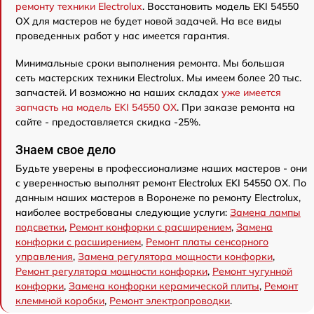
ремонту техники Electrolux
. Восстановить модель EKI 54550
OX для мастеров не будет новой задачей. На все виды
проведенных работ у нас имеется гарантия.
Минимальные сроки выполнения ремонта. Мы большая
сеть мастерских техники Electrolux. Мы имеем более 20 тыс.
запчастей. И возможно на наших складах
уже имеется
запчасть на модель EKI 54550 OX
. При заказе ремонта на
сайте - предоставляется скидка -25%.
Знаем свое дело
Будьте уверены в профессионализме наших мастеров - они
с уверенностью выполнят ремонт Electrolux EKI 54550 OX. По
данным наших мастеров в Воронеже по ремонту Electrolux,
наиболее востребованы следующие услуги:
Замена лампы
подсветки
,
Ремонт конфорки с расширением
,
Замена
конфорки с расширением
,
Ремонт платы сенсорного
управления
,
Замена регулятора мощности конфорки
,
Ремонт регулятора мощности конфорки
,
Ремонт чугунной
конфорки
,
Замена конфорки керамической плиты
,
Ремонт
клеммной коробки
,
Ремонт электропроводки
.