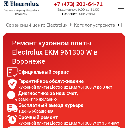
+7 (473) 201-64-71
Ежедневно с 9:00 до 21:00
Сервисный центр Electrolux
в
Позвонить
мне утром
Воронеже
Сервисный центр Electrolux
Каталог устройств
Ре
Ремонт кухонной плиты
Electrolux EKM 961300 W в
Воронеже
Официальный сервис
Гарантийное обслуживание
кухонной плиты Electrolux EKM 961300 W до 3 лет
Диагностика за наш счет,
ремонт по желанию
Бесплатный выезд курьера
в день обращения
Срочный ремонт
кухонной плиты Electrolux EKM 961300 W от 35 минут